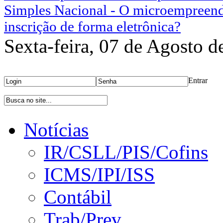
Simples Nacional - O microempreend
inscrição de forma eletrônica?
Sexta-feira, 07 de Agosto d
Área Restrita
Entrar
Bu
Notícias
IR/CSLL/PIS/Cofins
ICMS/IPI/ISS
Contábil
Trab/Prev