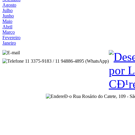
Agosto
Julho
Junho
Maio
Abril
Março
Fevereiro
Janeiro
sac@coafdigital.com.br
11 3375-9183 / 11 94886-4895 (WhatsApp)
Rua Rosário do Catete, 109 - S